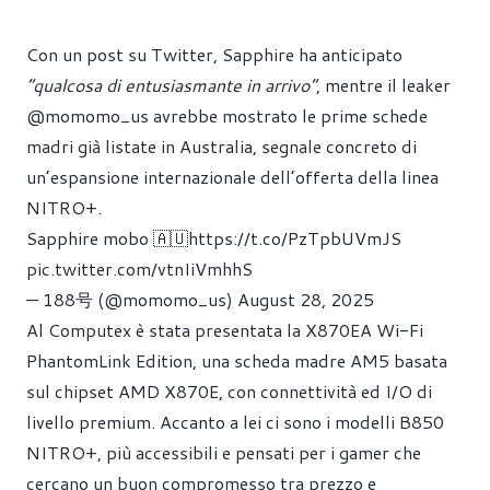
Con un post su Twitter, Sapphire ha anticipato
“qualcosa di entusiasmante in arrivo”
, mentre il leaker
@momomo_us avrebbe mostrato le prime schede
madri già listate in Australia, segnale concreto di
un’espansione internazionale dell’offerta della linea
NITRO+.
Sapphire mobo 🇦🇺
https://t.co/PzTpbUVmJS
pic.twitter.com/vtnIiVmhhS
— 188号 (@momomo_us)
August 28, 2025
Al Computex è stata presentata la X870EA Wi-Fi
PhantomLink Edition, una scheda madre AM5 basata
sul chipset AMD X870E, con connettività ed I/O di
livello premium. Accanto a lei ci sono i modelli B850
NITRO+, più accessibili e pensati per i gamer che
cercano un buon compromesso tra prezzo e