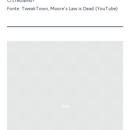
Ci crediamo?
Fonte:
TweakTown
,
Moore’s Law is Dead (YouTube)
Ads