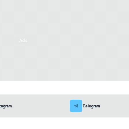
Ads
 delle memorie morde? Tempo
lverare le care, vecchie, DDR3!
Quanto durerà la crisi del
tagram
Telegram