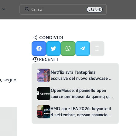
Cerca
Ctrl+K
CONDIVIDI
RECENTI
Netflix avrà l'anteprima
esclusiva del nuovo showcase di
i, segno
GTA VI
OpenMouse: il pannello open
source per mouse da gaming gira
nel browser
AMD apre IFA 2026: keynote il
4 settembre, nessun annuncio
confermato