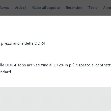
News
Articoli
Guide all'acquisto
Recensioni
Topic
Altro
i prezzi anche delle DDR4
le DDR4 sono arrivati fino al 172% in più rispetto ai contratt
andard.