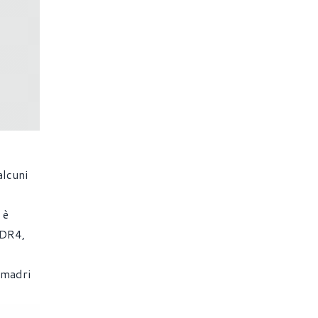
alcuni
 è
DDR4,
 madri