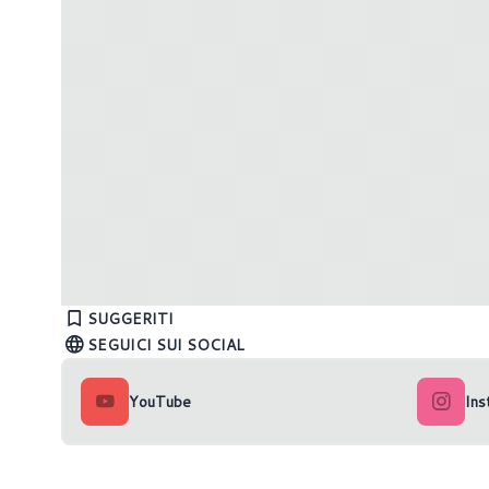
AMD Ryzen 7 9850X3D: in Cina arriva
La crisi
in bundle con dissipatore e RAM
di rispo
SUGGERITI
DDR5!
SEGUICI SUI SOCIAL
YouTube
Ins