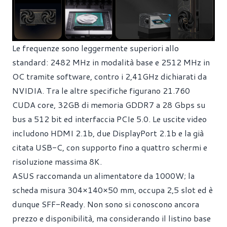
Le frequenze sono leggermente superiori allo
standard: 2482 MHz in modalità base e 2512 MHz in
OC tramite software, contro i 2,41GHz dichiarati da
NVIDIA. Tra le altre specifiche figurano 21.760
CUDA core, 32GB di memoria GDDR7 a 28 Gbps su
bus a 512 bit ed interfaccia PCIe 5.0. Le uscite video
includono HDMI 2.1b, due DisplayPort 2.1b e la già
citata USB-C, con supporto fino a quattro schermi e
risoluzione massima 8K.
ASUS raccomanda un alimentatore da 1000W; la
scheda misura 304×140×50 mm, occupa 2,5 slot ed è
dunque SFF-Ready. Non sono si conoscono ancora
prezzo e disponibilità, ma considerando il listino base