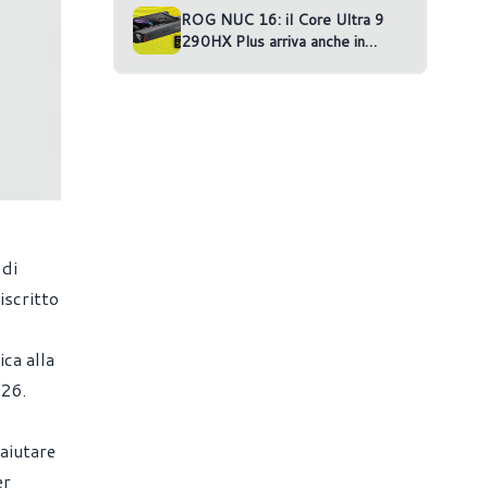
ROG NUC 16: il Core Ultra 9
290HX Plus arriva anche in
versione RTX 5070 Ti
 di
iscritto
ca alla
026.
aiutare
er