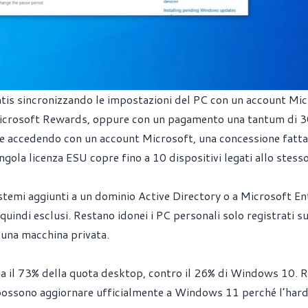
ratis sincronizzando le impostazioni del PC con un account Mi
icrosoft Rewards, oppure con un pagamento una tantum di 
ente accedendo con un account Microsoft, una concessione fatt
ngola licenza ESU copre fino a 10 dispositivi legati allo stess
sistemi aggiunti a un dominio Active Directory o a Microsoft En
uindi esclusi. Restano idonei i PC personali solo registrati su
 una macchina privata.
a il 73% della quota desktop, contro il 26% di Windows 10. 
non possono aggiornare ufficialmente a Windows 11 perché l’ha