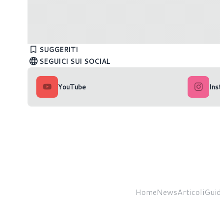
Microsoft cambia strategia: Windows
Windows 
11 26H2 sarà un aggiornamento
minato p
SUGGERITI
''minimal''
autonom
SEGUICI SUI SOCIAL
YouTube
Ins
Home
News
Articoli
Guid