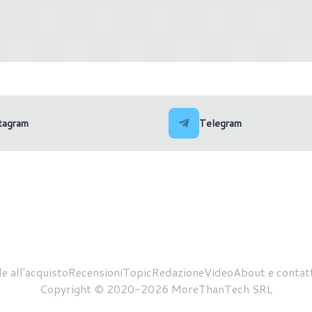
11: driver difettosi hanno
Windows 11: la taskbar to
er anni performance ed
completamente personaliz
ia
tagram
Telegram
e all'acquisto
Recensioni
Topic
Redazione
Video
About e contatt
Copyright © 2020-2026 MoreThanTech SRL