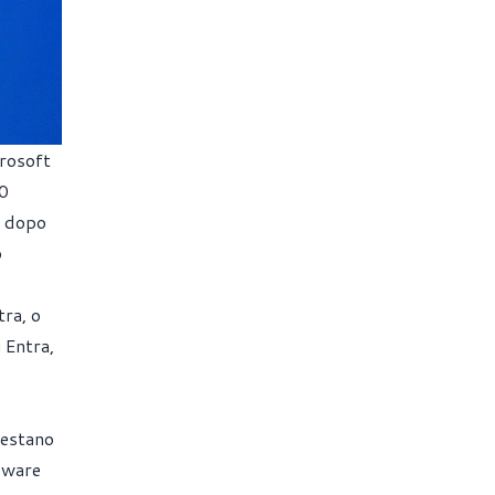
crosoft
30
a dopo
o
tra, o
 Entra,
Restano
rdware