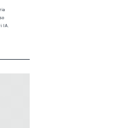
ria
rso
i IA.