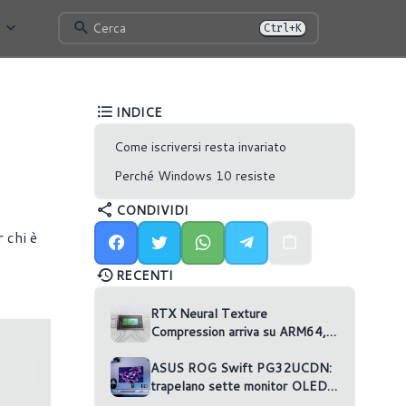
Cerca
Ctrl+K
INDICE
Come iscriversi resta invariato
Perché Windows 10 resiste
CONDIVIDI
 chi è
RECENTI
RTX Neural Texture
Compression arriva su ARM64,
ma nessun gioco la usa
ASUS ROG Swift PG32UCDN:
trapelano sette monitor OLED
non annunciati