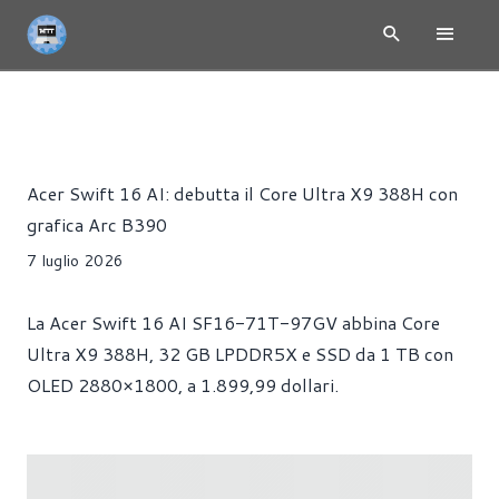
NEWS
CPU
HARDWARE
PORTATILI
PROCESSORI
Redazione MoreThanTech
Acer Swift 16 AI: debutta il Core Ultra X9 388H con
grafica Arc B390
7 luglio 2026
La Acer Swift 16 AI SF16-71T-97GV abbina Core
Ultra X9 388H, 32 GB LPDDR5X e SSD da 1 TB con
OLED 2880×1800, a 1.899,99 dollari.