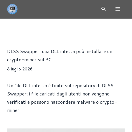
NEWS
ANTIVIRUS
SCHEDE VIDEO
SOFTWARE
Redazione MoreThanTech
DLSS Swapper: una DLL infetta può installare un
crypto-miner sul PC
8 luglio 2026
Un file DLL infetto è finito sul repository di DLSS
Swapper: i file caricati dagli utenti non vengono
verificati e possono nascondere malware o crypto-
miner.