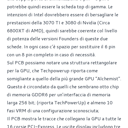
potrebbe quindi essere la scheda top di gamma. Le
intenzioni di Intel dovrebbero essere di bersagliare le
prestazioni della 3070 TI e 3080 di Nvidia (Circa
6800XT di AMD), quindi sarebbe coerente col livello
di potenza delle versioni Founders di queste due
schede. In ogni caso c’è spazio per sostituire il 6 pin
con un 8 pin completo in caso di necessità.
Sul PCB possiamo notare una struttura rettangolare
per la GPU, che Techpowerup riporta come
somigliante a quello della più grande GPU “Alchemist”.
Questo è circondato da quelli che sembrano otto chip
di memoria GDDR6 per un’interfaccia di memoria
larga 256 bit; (riporta TechPowerUp) e almeno 10
fasi VRM di una configurazione sconosciuta;
Il PCB mostra le tracce che collegano la GPU a tutte le
16 corsie PCI-Express. Le uscite display includono tre