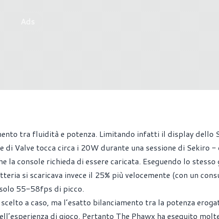
Ads
nto tra fluidità e potenza. Limitando infatti il display dello
 di Valve tocca circa i 20W durante una sessione di Sekiro -
e la console richieda di essere caricata. Eseguendo lo stesso 
batteria si scaricava invece il 25% più velocemente (con un con
 solo 55-58fps di picco.
celto a caso, ma l’esatto bilanciamento tra la potenza erogat
dell’esperienza di gioco. Pertanto The Phawx ha eseguito molte