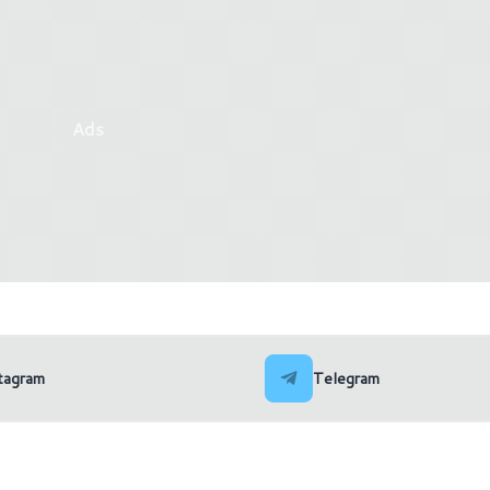
Ads
3 Link: in arrivo un
Corsair annuncia iCUE XH
nte dell'Oculus Quest 2
PRO e XH305i RGB PRO.
tagram
Telegram