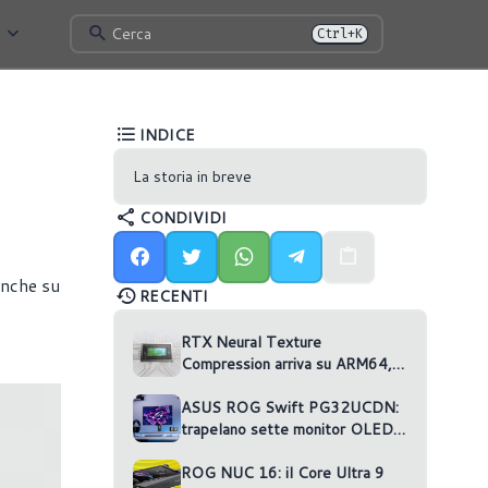
Cerca
Ctrl+K
INDICE
La storia in breve
CONDIVIDI
anche su
RECENTI
RTX Neural Texture
Compression arriva su ARM64,
ma nessun gioco la usa
ASUS ROG Swift PG32UCDN:
trapelano sette monitor OLED
non annunciati
ROG NUC 16: il Core Ultra 9