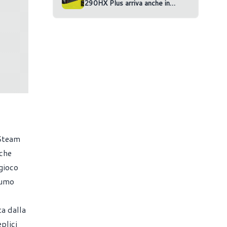
290HX Plus arriva anche in
versione RTX 5070 Ti
 Steam
 che
gioco
sumo
a dalla
plici