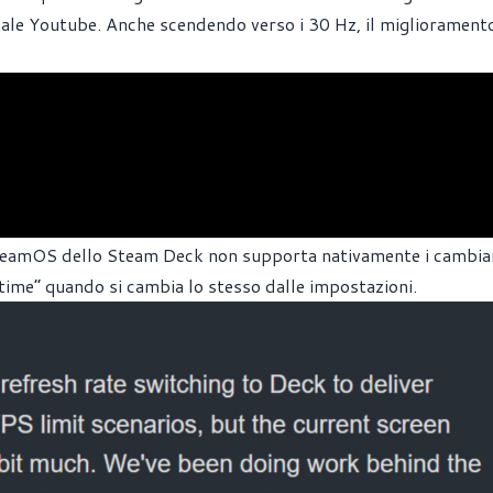
anale Youtube. Anche scendendo verso i 30 Hz, il miglioramento
lo SteamOS dello Steam Deck non supporta nativamente i cambi
 time” quando si cambia lo stesso dalle impostazioni.