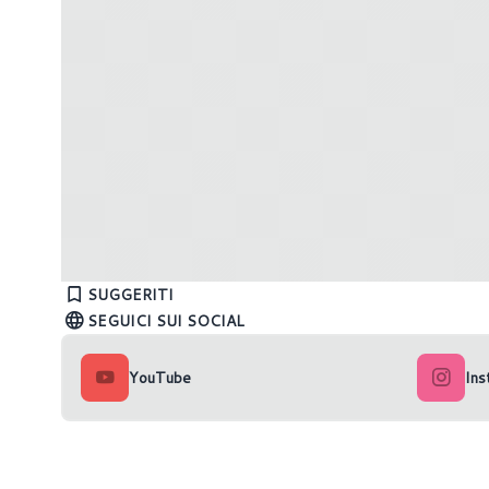
BlackMagic Design annuncia Da Vinci
Pico Neo 
Resolve 18 Beta
concorre
SUGGERITI
SEGUICI SUI SOCIAL
YouTube
Ins