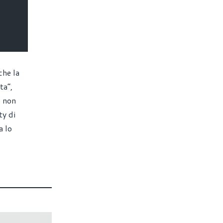
che la
ta”,
e non
ty di
a lo