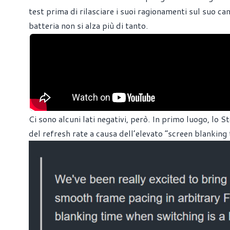
test prima di rilasciare i suoi ragionamenti sul suo c
batteria non si alza più di tanto.
Ci sono alcuni lati negativi, però. In primo luogo, 
del refresh rate a causa dell’elevato “screen blanking