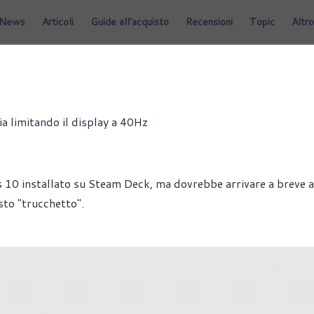
News
Articoli
Guide all'acquisto
Recensioni
Topic
Altro
a limitando il display a 40Hz
 10 installato su Steam Deck, ma dovrebbe arrivare a breve 
sto "trucchetto".