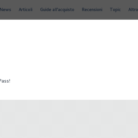
News
Articoli
Guide all'acquisto
Recensioni
Topic
Altro
Pass!