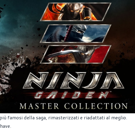
iù famosi della saga, rimasterizzati e riadattati al meglio.
 have.