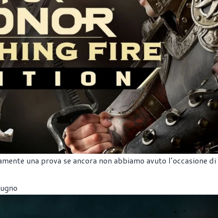
uramente una prova se ancora non abbiamo avuto l’occasione di
iugno