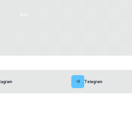
Ads
e Pass: tutte le novità di
Microsoft Flight Simulator
2022
Xbox Cloud Gaming
tagram
Telegram