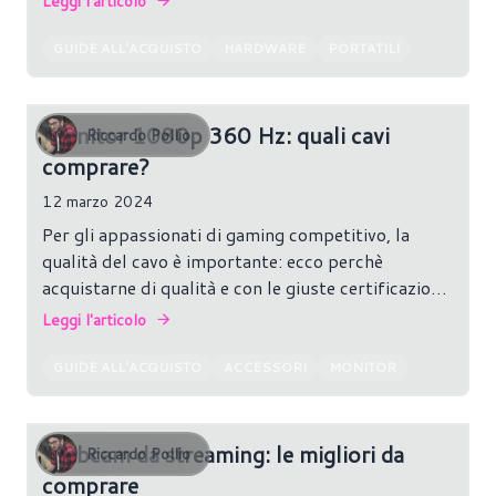
Leggi l'articolo
GUIDE ALL'ACQUISTO
HARDWARE
PORTATILI
Monitor 1080p 360 Hz: quali cavi
Riccardo Pollio
comprare?
12 marzo 2024
Per gli appassionati di gaming competitivo, la
qualità del cavo è importante: ecco perchè
acquistarne di qualità e con le giuste certificazioni
può fare la differenza, anche se non direttamente
Leggi l'articolo
o in termini di frame al secondo.
GUIDE ALL'ACQUISTO
ACCESSORI
MONITOR
Webcam da streaming: le migliori da
Riccardo Pollio
comprare