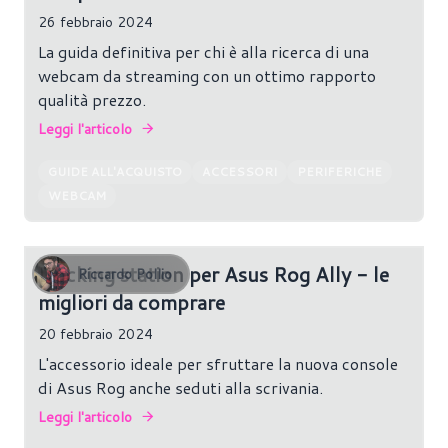
26 febbraio 2024
La guida definitiva per chi è alla ricerca di una
webcam da streaming con un ottimo rapporto
qualità prezzo.
Leggi l'articolo
GUIDE ALL'ACQUISTO
ACCESSORI
PERIFERICHE
WEBCAM
Docking station per Asus Rog Ally - le
Riccardo Pollio
migliori da comprare
20 febbraio 2024
L'accessorio ideale per sfruttare la nuova console
di Asus Rog anche seduti alla scrivania.
Leggi l'articolo