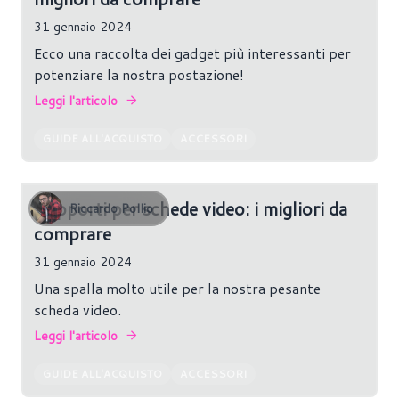
31 gennaio 2024
Ecco una raccolta dei gadget più interessanti per
potenziare la nostra postazione!
Leggi l'articolo
GUIDE ALL'ACQUISTO
ACCESSORI
Supporti per schede video: i migliori da
Riccardo Pollio
comprare
31 gennaio 2024
Una spalla molto utile per la nostra pesante
scheda video.
Leggi l'articolo
GUIDE ALL'ACQUISTO
ACCESSORI