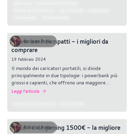
ROG ALLY - CONSOLE PORTATILE
GUIDE ALL'ACQUISTO
ACCESSORI
CONSOLE
HARDWARE
PERIFERICHE
Power bank compatti - i migliori da
Riccardo Pollio
comprare
19 febbraio 2024
Il mondo dei caricatori portatili, si divide
principalmente in due tipologie: i powerbank più
grossi e capienti, che offrono una maggiore
capacità di carica, consentendo di ricaricare
Leggi l'articolo
dispositivi più volte e quelli più piccoli, leggeri e
compatti; con una capacità inferiore, ma molto più
GUIDE ALL'ACQUISTO
ACCESSORI
comodi e trasportabili in zainetti o tasche. Ecco
alcune opzioni dalle dimensioni contenute; ma con
una discreta capacità e potenza di ricarica.
Build PC da gaming 1500€ - la migliore
Riccardo Pollio