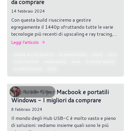
da comprare
14 febbraio 2024
Con questa build riusciremo a gestire
egregiamente il 1440p sfruttando tutte le varie
tecnologie più recenti di upscaling e ray tracing,
offrendo una esperienza più completa possibile.
Leggi l'articolo
GUIDE ALL'ACQUISTO
ALIMENTATORI
CASE
CPU
DISSIPATORI
HARDWARE
RAM
SCHEDE MADRI
SCHEDE VIDEO
SSD
Hub USB-C per Macbook e portatili
Riccardo Pollio
Windows - I migliori da comprare
8 febbraio 2024
Il mondo degli Hub USB-C è molto vasto e pieno
di soluzioni: vediamo insieme quali sono le più