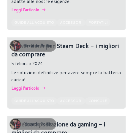
adatte alle nostre esigenze.
Leggi l'articolo
GUIDE ALL'ACQUISTO
ACCESSORI
PORTATILI
Power Bank per Steam Deck - i migliori
Riccardo Pollio
da comprare
5 febbraio 2024
Le soluzioni definitive per avere sempre la batteria
carica!
Leggi l'articolo
GUIDE ALL'ACQUISTO
ACCESSORI
CONSOLE
Accessori postazione da gaming - i
Riccardo Pollio
migliori da comprare