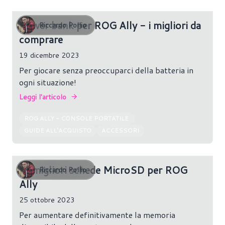
Power bank per ROG Ally - i migliori da
Riccardo Pollio
comprare
19 dicembre 2023
Per giocare senza preoccuparci della batteria in
ogni situazione!
Leggi l'articolo
ROG ALLY - CONSOLE PORTATILE
GUIDE ALL'ACQUISTO
ACCESSORI
Le migliori schede MicroSD per ROG
Riccardo Pollio
Ally
25 ottobre 2023
Per aumentare definitivamente la memoria