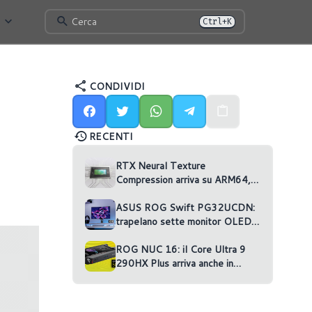
Cerca
Ctrl+K
CONDIVIDI
RECENTI
RTX Neural Texture
Compression arriva su ARM64,
ma nessun gioco la usa
ASUS ROG Swift PG32UCDN:
trapelano sette monitor OLED
non annunciati
ROG NUC 16: il Core Ultra 9
290HX Plus arriva anche in
versione RTX 5070 Ti