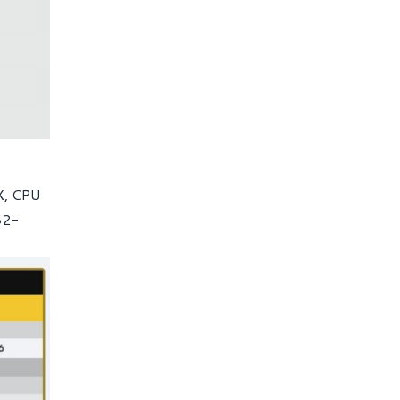
0X, CPU
32-