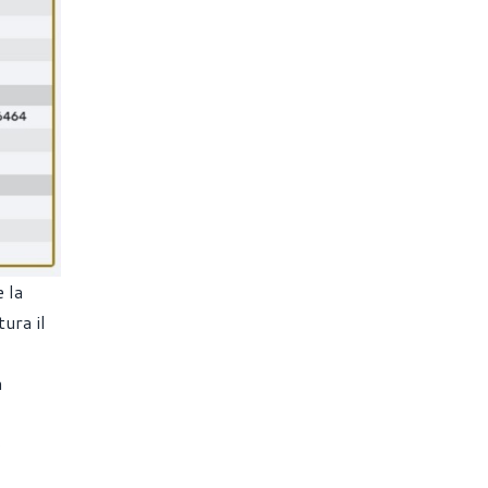
 la
ura il
a
o