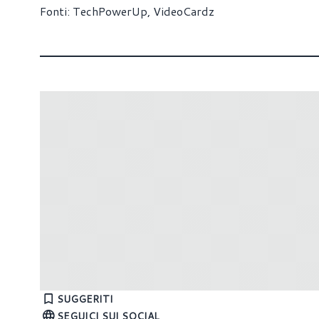
Fonti:
TechPowerUp
,
VideoCardz
Spuntano i primi benchmark di Apple
Svelati 
M2
4
SUGGERITI
SEGUICI SUI SOCIAL