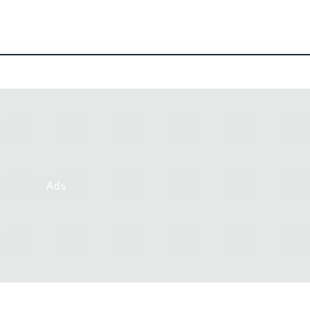
Ads
i dettagli del nuovo nodo Intel
Steam: ci sono più CPU es
quadcore in uso