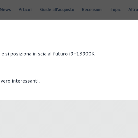
News
Articoli
Guide all'acquisto
Recensioni
Topic
Altro
 si posiziona in scia al futuro i9-13900K
vero interessanti.