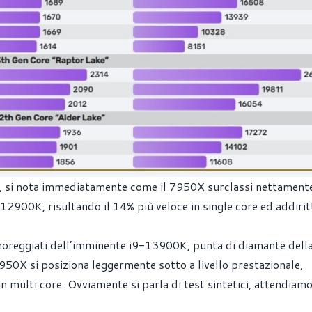
a, si nota immediatamente come il 7950X surclassi nettamente
12900K, risultando il 14% più veloce in single core ed addiritt
umoreggiati dell’imminente i9-13900K, punta di diamante dell
 7950X si posiziona leggermente sotto a livello prestazionale,
 in multi core. Ovviamente si parla di test sintetici, attendiam