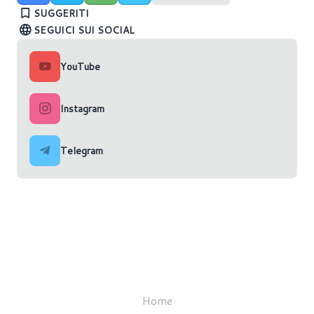
SAPPHIRE Nitro
Solo modelli reference al lancio delle RX 7900?
connettori della RTX 4090
SUGGERITI
SEGUICI SUI SOCIAL
YouTube
Instagram
Telegram
Home