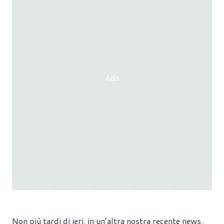
Ads
Non più tardi di ieri, in
un’altra nostra recente news
,