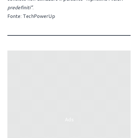
predefiniti”
.
Fonte:
TechPowerUp
Ads