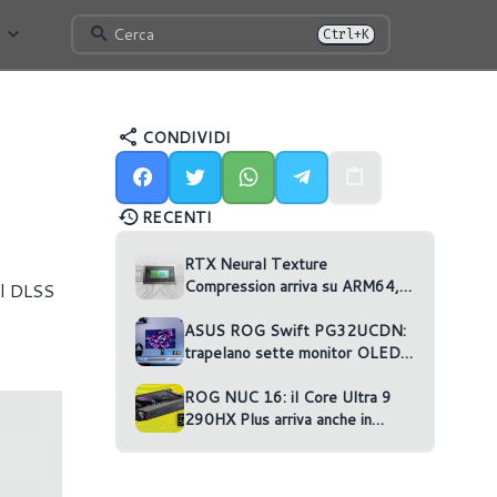
Cerca
Ctrl+K
CONDIVIDI
RECENTI
RTX Neural Texture
Compression arriva su ARM64,
il DLSS
ma nessun gioco la usa
ASUS ROG Swift PG32UCDN:
trapelano sette monitor OLED
non annunciati
ROG NUC 16: il Core Ultra 9
290HX Plus arriva anche in
versione RTX 5070 Ti