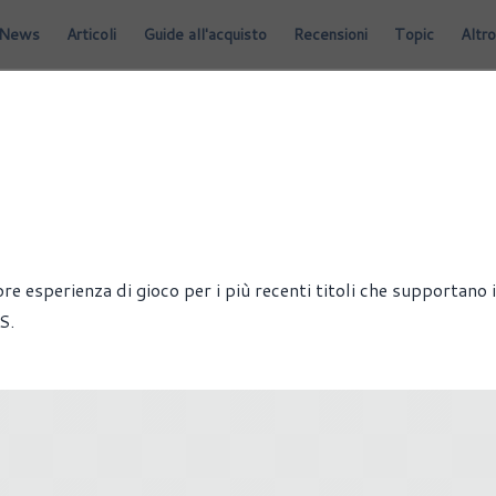
News
Articoli
Guide all'acquisto
Recensioni
Topic
Altro
TWARE
re esperienza di gioco per i più recenti titoli che supportano 
S.