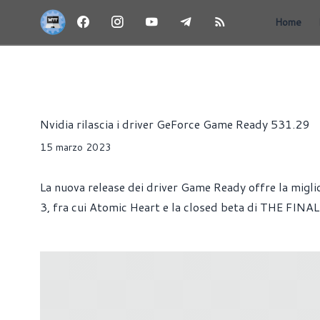
Home
NEWS
GIOCHI
HARDWARE
SCHEDE VIDEO
SOF
Alessandro Trezzi
Nvidia rilascia i driver GeForce Game Ready 531.29
15 marzo 2023
La nuova release dei driver Game Ready offre la miglio
3, fra cui Atomic Heart e la closed beta di THE FINAL