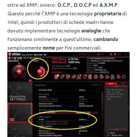
oltre ad XMP, ovvero:
O.C.P.
,
D.O.C.P
ed
A.X.M.P
.
Questo perchè l’XMP è una tecnologia
proprietaria
di
Intel, quindi i produttori di schede madri hanno
dovuto implementare tecnologie
analoghe
che
funzionano similmente a quest'ultimo,
cambiando
semplicemente
nome
per fini commerciali.