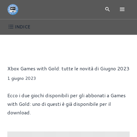
INDICE
GIOCHI GRATIS PER PC E CONSOLE
NEWS
CONSOLE
GI
Riccardo Pollio
Xbox Games with Gold: tutte le novità di Giugno 2023
1 giugno 2023
Ecco i due giochi disponibili per gli abbonati a Games
with Gold: uno di questi è già disponibile per il
download.