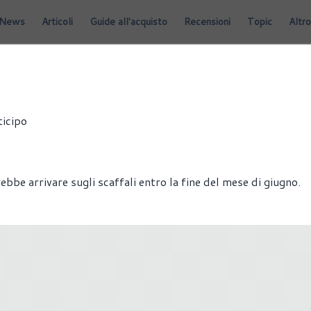
News
Articoli
Guide all'acquisto
Recensioni
Topic
Altro
E VIDEO
ticipo
bbe arrivare sugli scaffali entro la fine del mese di giugno.