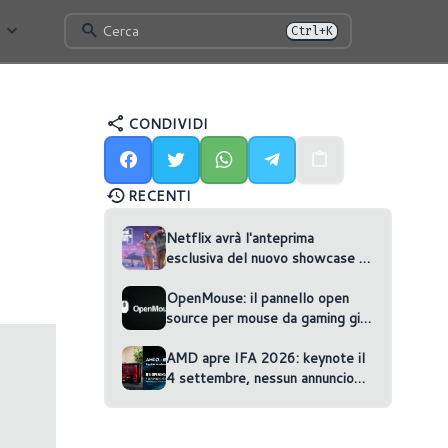
Cerca
Ctrl+K
CONDIVIDI
RECENTI
Netflix avrà l'anteprima
esclusiva del nuovo showcase di
GTA VI
OpenMouse: il pannello open
source per mouse da gaming gira
nel browser
AMD apre IFA 2026: keynote il
4 settembre, nessun annuncio
confermato