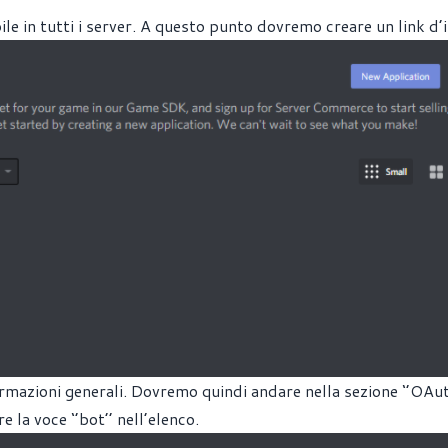
e in tutti i server. A questo punto dovremo creare un link d’
ormazioni generali. Dovremo quindi andare nella sezione ‘’OAu
 la voce ‘’bot’’ nell’elenco.