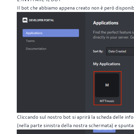
Il bot che abbiamo appena creato non è però disponibil
Cliccando sul nostro bot si aprirà la scheda delle inf
(nella parte sinistra della nostra schermata) e spuntare