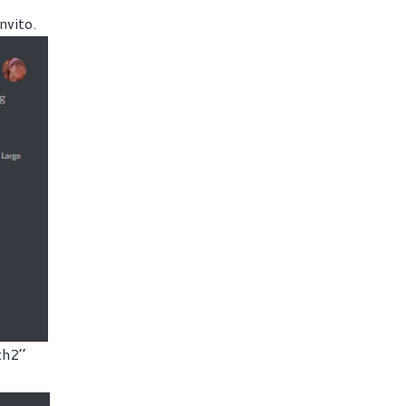
invito.
th2’’