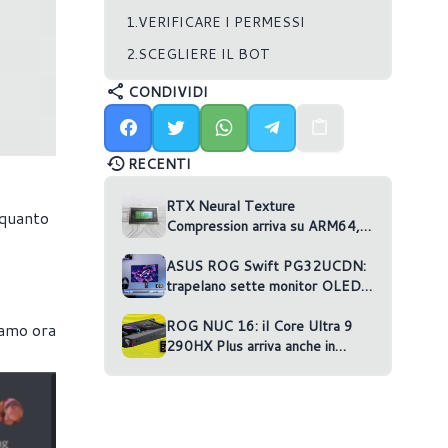
1.VERIFICARE I PERMESSI
2.SCEGLIERE IL BOT
CONDIVIDI
RECENTI
RTX Neural Texture
 quanto
Compression arriva su ARM64,
ma nessun gioco la usa
ASUS ROG Swift PG32UCDN:
trapelano sette monitor OLED
non annunciati
ROG NUC 16: il Core Ultra 9
iamo ora
290HX Plus arriva anche in
versione RTX 5070 Ti