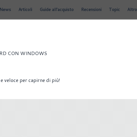
News
Articoli
Guide all'acquisto
Recensioni
Topic
Altro
CORD CON WINDOWS
 veloce per capirne di più!