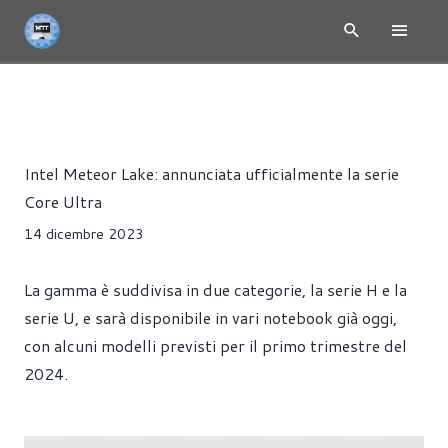
INTEL METEOR LAKE - 14TH GENERATION
NEWS
PRESS R
Riccardo Pollio
Intel Meteor Lake: annunciata ufficialmente la serie
Core Ultra
14 dicembre 2023
La gamma è suddivisa in due categorie, la serie H e la
serie U, e sarà disponibile in vari notebook già oggi,
con alcuni modelli previsti per il primo trimestre del
2024.