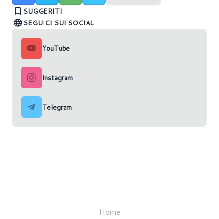
delle falle di sicurezza
AMD ZEN 5: tutto quello che sappiamo
AMD Ryzen 8000G: disponibili su Amazon
SUGGERITI
SEGUICI SUI SOCIAL
YouTube
Instagram
Telegram
Home