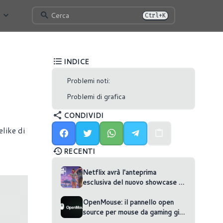
Cerca
Ctrl+K
INDICE
Problemi noti:
Problemi di grafica
CONDIVIDI
elike di
RECENTI
Netflix avrà l'anteprima
esclusiva del nuovo showcase di
GTA VI
OpenMouse: il pannello open
source per mouse da gaming gira
nel browser