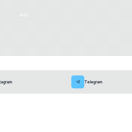
Ads
Intel rilascia i driver Arc 
scia i driver Adrenalin 24.4.1
101.5445
tagram
Telegram