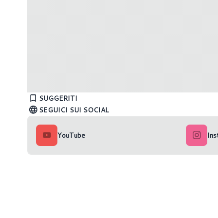
NVIDIA rilascia i driver Game Ready
552.44
AMD rila
SUGGERITI
SEGUICI SUI SOCIAL
YouTube
Ins