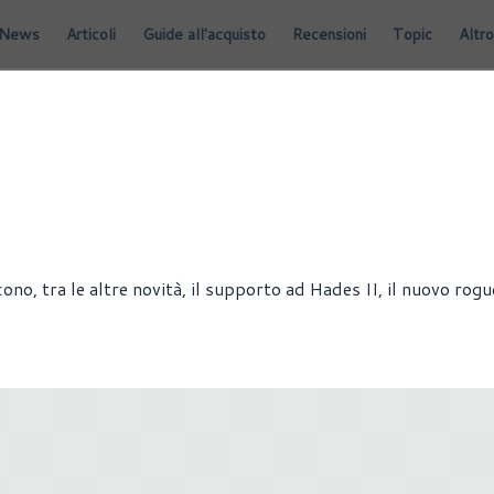
News
Articoli
Guide all'acquisto
Recensioni
Topic
Altro
GIOCHI
HARDWARE
SCHEDE VIDEO
no, tra le altre novità, il supporto ad Hades II, il nuovo rogu