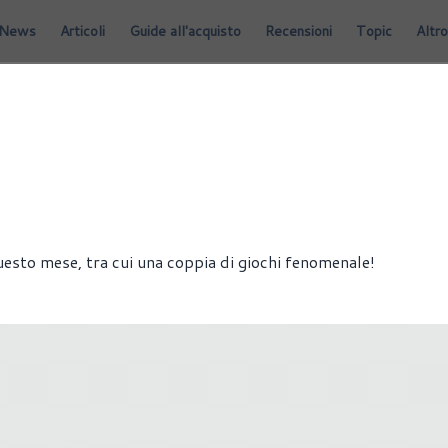
News
Articoli
Guide all'acquisto
Recensioni
Topic
Altro
GIOCHI
uesto mese, tra cui una coppia di giochi fenomenale!