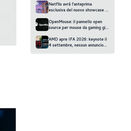
Netflix avrà l'anteprima
esclusiva del nuovo showcase di
GTA VI
OpenMouse: il pannello open
source per mouse da gaming gira
nel browser
AMD apre IFA 2026: keynote il
4 settembre, nessun annuncio
confermato