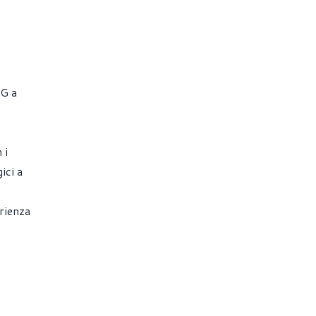
PG a
 i
ici a
erienza