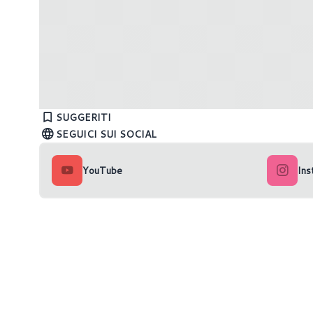
MSI pronta a lanciare la nuova Claw 8
PlayStati
AI Plus
Giugno 
SUGGERITI
SEGUICI SUI SOCIAL
YouTube
Ins