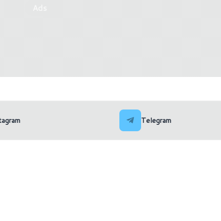
Ads
on Plus: tutte le novità di
I migliori giochi per PC e c
2024
uscita (Settimana 23)
tagram
Telegram