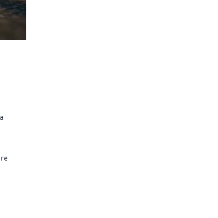
a
are