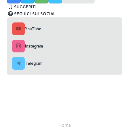
Ryzen 9000
Computex 2024
benchmark
SUGGERITI
SEGUICI SUI SOCIAL
YouTube
Instagram
Telegram
Home