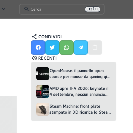
Cerca
Ctrl+K
CONDIVIDI
RECENTI
OpenMouse: il pannello open
source per mouse da gaming gira
nel browser
AMD apre IFA 2026: keynote il
4 settembre, nessun annuncio
confermato
Steam Machine: front plate
stampato in 3D ricarica lo Steam
Controller