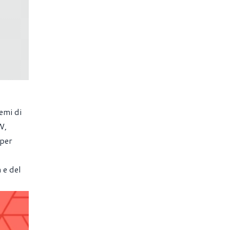
emi di
W,
 per
 e del