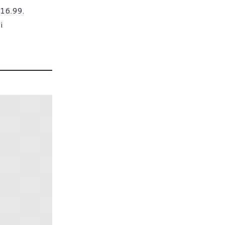
$16.99.
i
rtanti del