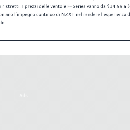
i ristretti. I prezzi delle ventole F-Series vanno da $14.99 a 
oniano l’impegno continuo di NZXT nel rendere l’esperienza d
le.
Ads
 2024: tutte le novità di
Corsair: le novità più impo