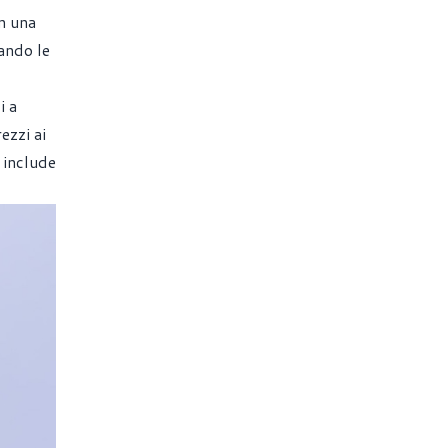
n una
ando le
i a
ezzi ai
 include