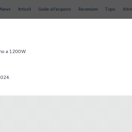
News
Articoli
Guide all'acquisto
Recensioni
Topic
Altro
NTOLE
fino a 1200W
2024.