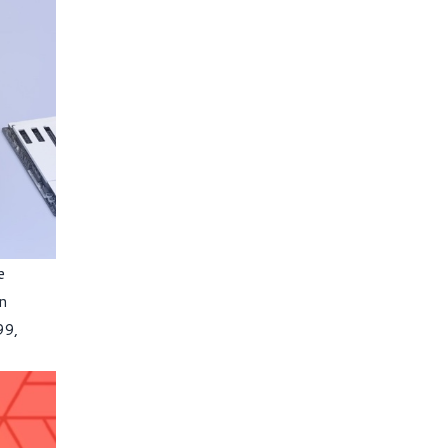
e
n
99,