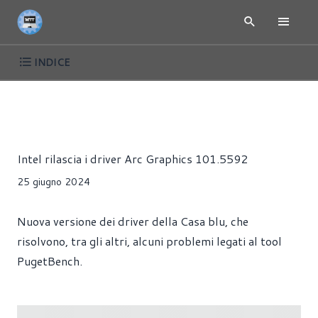
INDICE
INTEL ARC - SCHEDE VIDEO E GPU
NEWS
DRIVER
GIOC
Alessandro Trezzi
Intel rilascia i driver Arc Graphics 101.5592
25 giugno 2024
Nuova versione dei driver della Casa blu, che
risolvono, tra gli altri, alcuni problemi legati al tool
PugetBench.