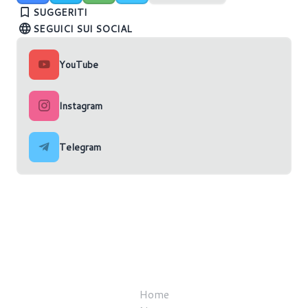
Ultra 200S
Intel LGA1851
all'evento Hot Chips 2024
SUGGERITI
SEGUICI SUI SOCIAL
YouTube
Instagram
Telegram
Home