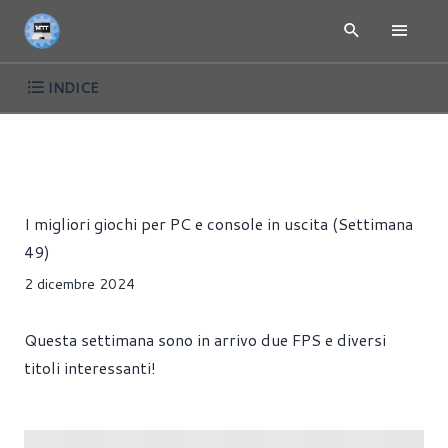
INDICE
GIOCHI PC E CONSOLE IN USCITA QUESTA SETTIMANA -
NE
LA SERIE
Riccardo Pollio
I migliori giochi per PC e console in uscita (Settimana
49)
2 dicembre 2024
Questa settimana sono in arrivo due FPS e diversi
titoli interessanti!