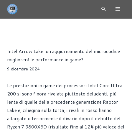
INTEL METEOR LAKE - INTEL CORE ULTRA
NEWS
CPU
H
Alessandro Trezzi
Intel Arrow Lake: un aggiornamento del microcodice
migliorerà le performance in game?
9 dicembre 2024
Le prestazioni in game dei processori Intel Core Ultra
200 si sono finora rivelate piuttosto deludenti, più
lente di quelle della precedente generazione Raptor
Lake e, ciliegina sulla torta, i rivali in rosso hanno
allargato ulteriormente il divario dopo il debutto del
Ryzen 7 9800X3D (risultato fino al 12% più veloce del