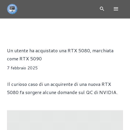
RTX 5000 - NVIDIA BLACKWELL
NEWS
HARDWARE
SCH
Alessandro Trezzi
Un utente ha acquistato una RTX 5080, marchiata
come RTX 5090
7 febbraio 2025
Il curioso caso di un acquirente di una nuova RTX
5080 fa sorgere alcune domande sul QC di NVIDIA.