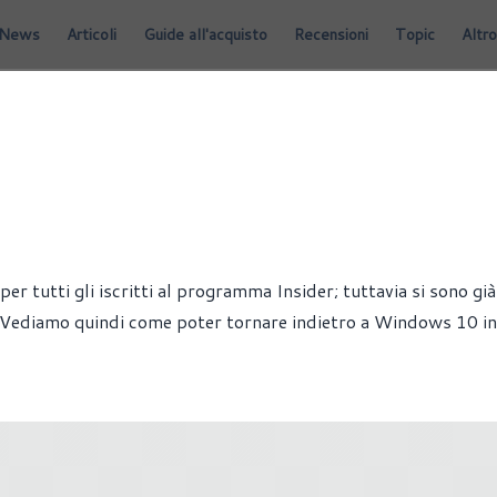
News
Articoli
Guide all'acquisto
Recensioni
Topic
Altro
r tutti gli iscritti al programma Insider; tuttavia si sono già
 Vediamo quindi come poter tornare indietro a Windows 10 in