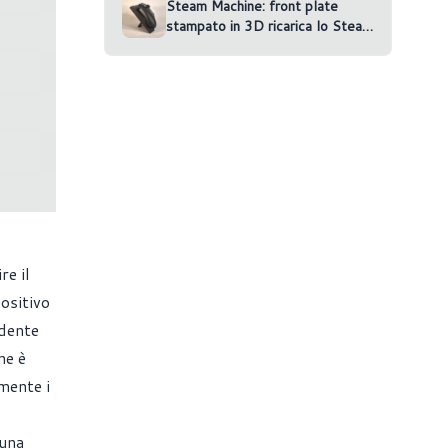
Steam Machine: front plate
stampato in 3D ricarica lo Steam
Controller
re il
ositivo
edente
ne è
mente i
 una