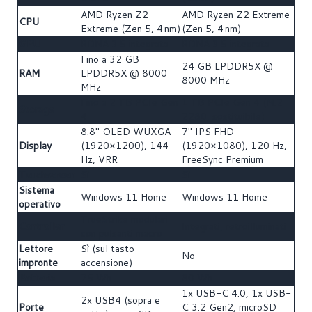
AMD Ryzen Z2
AMD Ryzen Z2 Extreme
CPU
Extreme (Zen 5, 4 nm)
(Zen 5, 4 nm)
GPU
RDNA 3.5 integrata
RDNA 3.5 integrata
Fino a 32 GB
24 GB LPDDR5X @
RAM
LPDDR5X @ 8000
8000 MHz
MHz
Fino a 2 TB PCIe Gen
1 TB PCIe Gen 4 (M.2
Storage
4
2280, sostituibile)
8.8" OLED WUXGA
7" IPS FHD
Display
(1920×1200), 144
(1920×1080), 120 Hz,
Hz, VRR
FreeSync Premium
Touchscreen
Sì
Sì
Sistema
Windows 11 Home
Windows 11 Home
operativo
TrueStrike modulari
Controller
Integrati, retroilluminati
con pulsanti macro
Lettore
Sì (sul tasto
No
impronte
accensione)
Batteria
75 Wh
80 Wh
1x USB-C 4.0, 1x USB-
2x USB4 (sopra e
Porte
C 3.2 Gen2, microSD