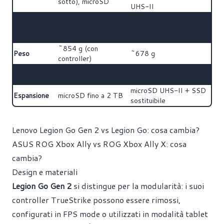
sotto), microSD
UHS-II
Speaker stereo + jack
Speaker stereo + jack
Audio
3.5 mm + AI Noise
3.5 mm
Cancel
~854 g (con
Peso
~678 g
controller)
Wi-Fi 6E, Bluetooth
Connettività
Wi-Fi 6E, Bluetooth 5.2
5.3
microSD UHS-II + SSD
Espansione
microSD fino a 2 TB
sostituibile
Lenovo Legion Go Gen 2 vs Legion Go: cosa cambia?
ASUS ROG Xbox Ally vs ROG Xbox Ally X: cosa
cambia?
Design e materiali
Legion Go Gen 2
si distingue per la modularità: i suoi
controller TrueStrike possono essere rimossi,
configurati in FPS mode o utilizzati in modalità tablet