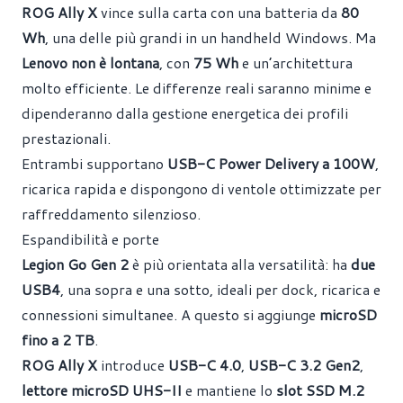
ROG Ally X
vince sulla carta con una batteria da
80
Wh
, una delle più grandi in un handheld Windows. Ma
Lenovo non è lontana
, con
75 Wh
e un’architettura
molto efficiente. Le differenze reali saranno minime e
dipenderanno dalla gestione energetica dei profili
prestazionali.
Entrambi supportano
USB-C Power Delivery a 100W
,
ricarica rapida e dispongono di ventole ottimizzate per
raffreddamento silenzioso.
Espandibilità e porte
Legion Go Gen 2
è più orientata alla versatilità: ha
due
USB4
, una sopra e una sotto, ideali per dock, ricarica e
connessioni simultanee. A questo si aggiunge
microSD
fino a 2 TB
.
ROG Ally X
introduce
USB-C 4.0
,
USB-C 3.2 Gen2
,
lettore microSD UHS-II
e mantiene lo
slot SSD M.2