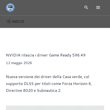
INDICE
NEWS
DRIVER
GIOCHI
HARDWARE
SCHEDE VIDEO
Alessandro Trezzi
NVIDIA rilascia i driver Game Ready 596.49
12 maggio 2026
Nuova versione dei driver della Casa verde, col
supporto DLSS per titoli come Forza Horizon 6,
Directive 8020 e Subnautica 2.