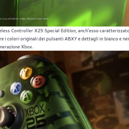
eless Controller X25 Special Edition, anch’esso caratterizzato
re i colori originali dei pulsanti ABXY e dettagli in bianco e ne
enerazione Xbox.