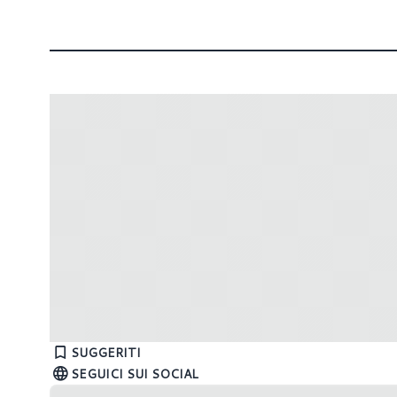
Steam Machine: il debutto è sempre
Le impen
più imminente
spavent
SUGGERITI
OLED è d
SEGUICI SUI SOCIAL