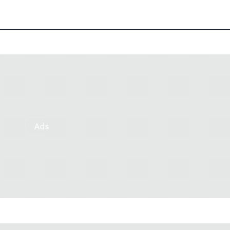
Ads
nate dei prezzi non
Valve aumenta i prezzi di
ano i gamers: Steam Deck
OLED
i nuovo sold out