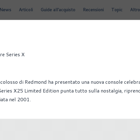
News
Articoli
Guide all'acquisto
Recensioni
Topic
Altro
re Series X
 colosso di Redmond ha presentato una nuova console celebra
eries X25 Limited Edition punta tutto sulla nostalgia, ripre
iata nel 2001.