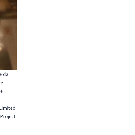
e da
he
re
 Limited
 Project