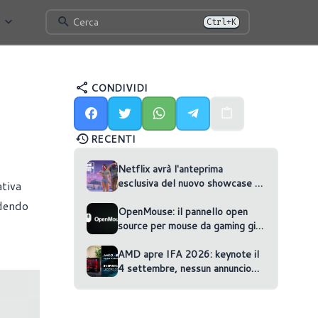
Cerca
Ctrl+K
CONDIVIDI
RECENTI
Netflix avrà l'anteprima
esclusiva del nuovo showcase di
tiva
GTA VI
ndendo
OpenMouse: il pannello open
source per mouse da gaming gira
nel browser
AMD apre IFA 2026: keynote il
4 settembre, nessun annuncio
confermato