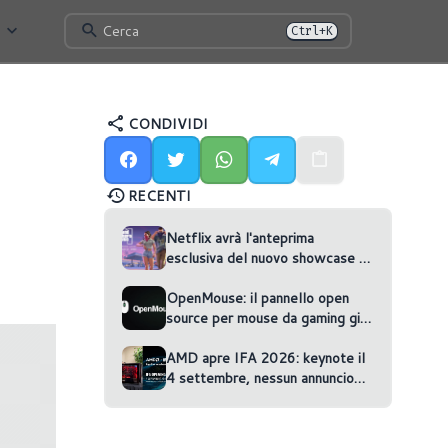
Cerca
Ctrl+K
CONDIVIDI
RECENTI
Netflix avrà l'anteprima
esclusiva del nuovo showcase di
GTA VI
OpenMouse: il pannello open
source per mouse da gaming gira
nel browser
AMD apre IFA 2026: keynote il
4 settembre, nessun annuncio
confermato