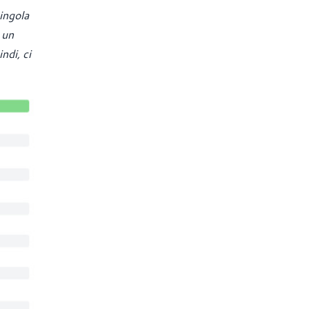
ingola
 un
ndi, ci