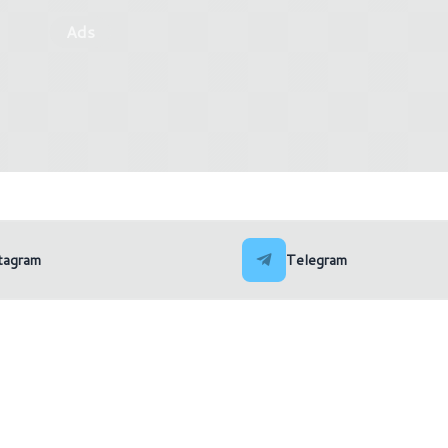
Ads
4000 possono arrivare ad
In Cina è finalmente uscita
scheda video Intel ARC
tagram
Telegram