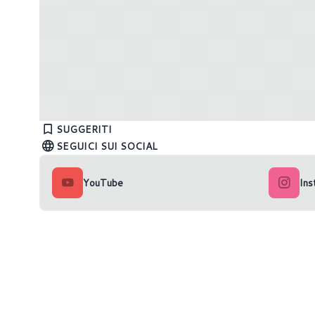
Intel ARC A380 performa peggio in
Le RTX 
gioco che nei benchmark sintetici?
800W?
SUGGERITI
SEGUICI SUI SOCIAL
YouTube
Ins