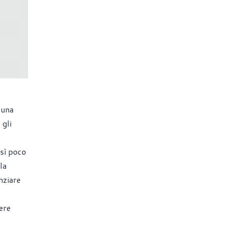
 una
 gli
sì poco
la
nziare
ere