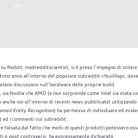
Ads
e su Reddit,
madredditscientist
, si è preso l’impegno di stilare
ultimo anno all’interno del popolare subreddit
r/buildapc
, dove
volano discussioni sull’hardware delle proprie build.
, sia Nvidia che AMD (e non sorprende come Intel sia stata co
o anche noi all’interno di recenti news pubblicate) utilizzando 
med Entity Recognition
) ha permesso di individuare ed evide
ost ed i commenti sul subreddit.
e falsata dal fatto che molti di questi prodotti potessero ess
i o post controversi, ha espressamente dichiarato: