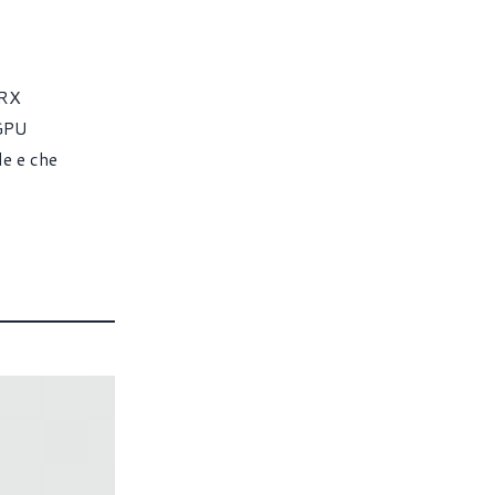
 RX
 GPU
e e che