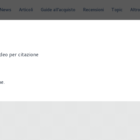
News
Articoli
Guide all'acquisto
Recensioni
Topic
Altro
deo per citazione
ne.