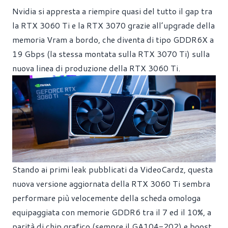
Nvidia si appresta a riempire quasi del tutto il gap tra
la RTX 3060 Ti e la RTX 3070 grazie all’upgrade della
memoria Vram a bordo, che diventa di tipo GDDR6X a
19 Gbps (la stessa montata sulla RTX 3070 Ti) sulla
nuova linea di produzione della RTX 3060 Ti.
Stando ai
primi leak pubblicati da VideoCardz
, questa
nuova versione aggiornata della RTX 3060 Ti sembra
performare più velocemente della scheda omologa
equipaggiata con memorie GDDR6 tra il 7 ed il 10%, a
parità di chip grafico (sempre il GA104-202) e boost