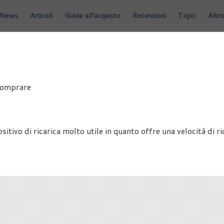
News
Articoli
Guide all'acquisto
Recensioni
Topic
Altro
 comprare
tivo di ricarica molto utile in quanto offre una velocità di ri