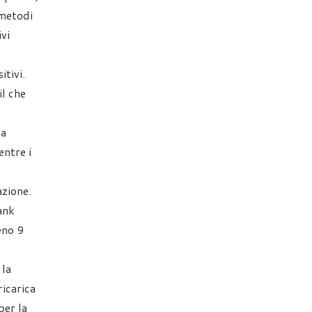
 metodi
vi
itivi.
il che
da
ntre i
azione.
ank
eno 9
 la
icarica
per la