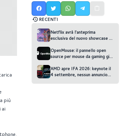
RECENTI
Netflix avrà l'anteprima
esclusiva del nuovo showcase di
GTA VI
OpenMouse: il pannello open
source per mouse da gaming gira
nel browser
AMD apre IFA 2026: keynote il
carica
4 settembre, nessun annuncio
confermato
e
a più
 ai
rtphone,