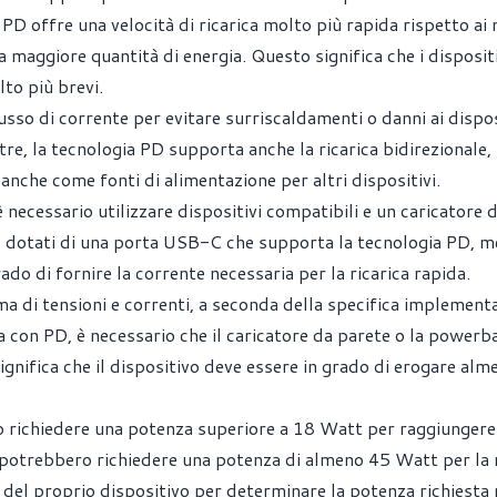
 PD offre una velocità di ricarica molto più rapida rispetto ai
a maggiore quantità di energia. Questo significa che i dispositi
to più brevi.
sso di corrente per evitare surriscaldamenti o danni ai dispos
ltre, la tecnologia PD supporta anche la ricarica bidirezionale, 
 anche come fonti di alimentazione per altri dispositivi.
 necessario utilizzare dispositivi compatibili e un caricatore 
 dotati di una porta USB-C che supporta la tecnologia PD, me
do di fornire la corrente necessaria per la ricarica rapida.
 di tensioni e correnti, a seconda della specifica implement
ca con PD, è necessario che il caricatore da parete o la powerb
nifica che il dispositivo deve essere in grado di erogare alm
o richiedere una potenza superiore a 18 Watt per raggiungere
 potrebbero richiedere una potenza di almeno 45 Watt per la r
e del proprio dispositivo per determinare la potenza richiesta 