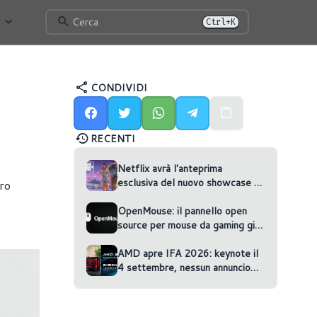
Cerca
Ctrl+K
CONDIVIDI
RECENTI
Netflix avrà l'anteprima
esclusiva del nuovo showcase di
ro
GTA VI
OpenMouse: il pannello open
source per mouse da gaming gira
nel browser
AMD apre IFA 2026: keynote il
4 settembre, nessun annuncio
confermato