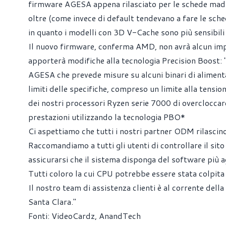
firmware AGESA appena rilasciato per le schede madri
oltre (come invece di default tendevano a fare le sche
in quanto i modelli con 3D V-Cache sono più sensibili a
Il nuovo firmware, conferma AMD, non avrà alcun impa
apporterà modifiche alla tecnologia Precision Boost: 
AGESA che prevede misure su alcuni binari di aliment
limiti delle specifiche, compreso un limite alla tensi
dei nostri processori Ryzen serie 7000 di overclocca
prestazioni utilizzando la tecnologia PBO*
Ci aspettiamo che tutti i nostri partner ODM rilascin
Raccomandiamo a tutti gli utenti di controllare il si
assicurarsi che il sistema disponga del software più a
Tutti coloro la cui CPU potrebbe essere stata colpit
Il nostro team di assistenza clienti è al corrente della
Santa Clara."
Fonti:
VideoCardz
,
AnandTech