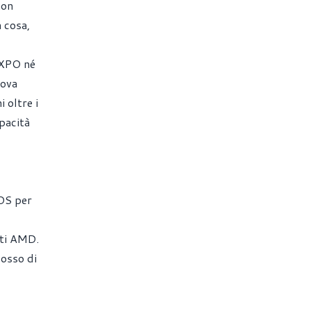
non
 cosa,
EXPO né
uova
 oltre i
pacità
IOS per
nti AMD.
losso di