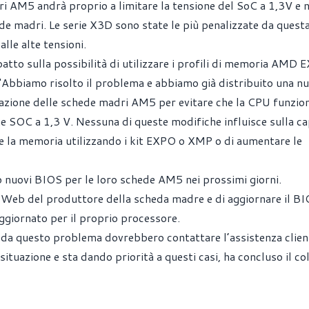
 AM5 andrà proprio a limitare la tensione del SoC a 1,3V e 
de madri. Le serie X3D sono state le più penalizzate da questa
lle alte tensioni.
tto sulla possibilità di utilizzare i profili di memoria AMD 
"Abbiamo risolto il problema e abbiamo già distribuito una n
azione delle schede madri AM5 per evitare che la CPU funzioni
one SOC a 1,3 V. Nessuna di queste modifiche influisce sulla ca
re la memoria utilizzando i kit EXPO o XMP o di aumentare le
o nuovi BIOS per le loro schede AM5 nei prossimi giorni.
to Web del produttore della scheda madre e di aggiornare il B
ggiornato per il proprio processore.
a da questo problema dovrebbero contattare l’assistenza clie
 situazione e sta dando priorità a questi casi, ha concluso il co