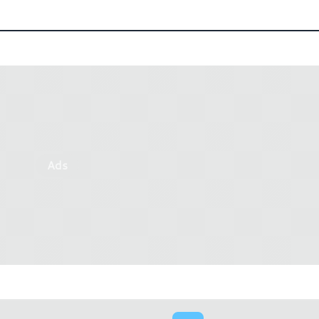
Ads
egue il lavoro sulle
Nuove conferme: Il refresh
hitetture Zen 5 e 6
Lake farà sempre parte de
generazione