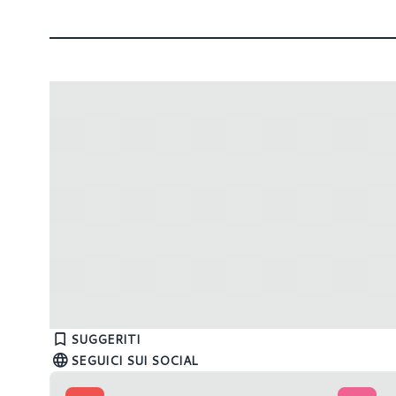
APU AMD: la next-gen arriva alla fine
AMD pros
del mese
microarc
SUGGERITI
SEGUICI SUI SOCIAL