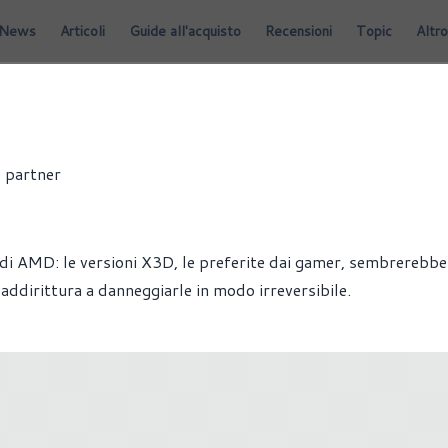
News
Articoli
Guide all'acquisto
Recensioni
Topic
Altro
 partner
di AMD: le versioni X3D, le preferite dai gamer, sembrerebbe
addirittura a danneggiarle in modo irreversibile.