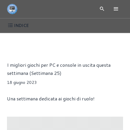
INDICE
GIOCHI PC E CONSOLE IN USCITA QUESTA SETTIMANA -
NE
LA SERIE
Riccardo Pollio
I migliori giochi per PC e console in uscita questa
settimana (Settimana 25)
18 giugno 2023
Una settimana dedicata ai giochi di ruolo!