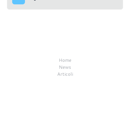
Home
News
Articoli
Guide all'acquisto
Recensioni
Topic
Redazione
Video
About e contatti
Privacy e termini d'uso
Copyright © 2020-2026 MoreThanTech SRL