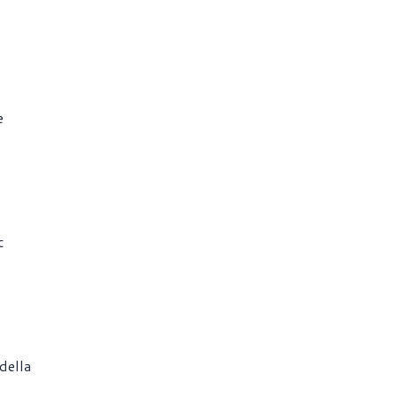
e
c
della