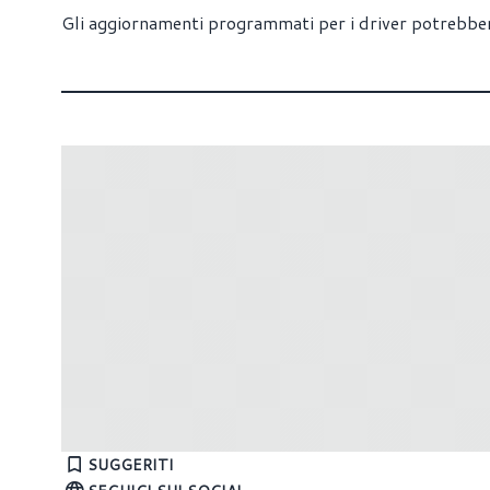
Gli aggiornamenti programmati per i driver potrebber
Intel rilascia i driver Arc Graphics
NVIDIA r
31.0.101.5448
552.44
SUGGERITI