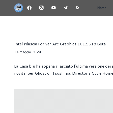
Home
INTEL ARC - SCHEDE VIDEO E GPU
NEWS
DRIVER
Alessandro Trezzi
Intel rilascia i driver Arc Graphics 101.5518 Beta
14 maggio 2024
La Casa blu ha appena rilasciato l'ultima versione dei s
novità, per Ghost of Tsushima: Director's Cut e Hom