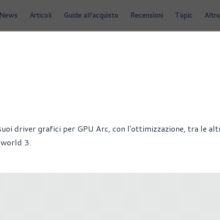
News
Articoli
Guide all'acquisto
Recensioni
Topic
Altro
GIOCHI
HARDWARE
SCHEDE VIDEO
uoi driver grafici per GPU Arc, con l'ottimizzazione, tra le alt
eworld 3.