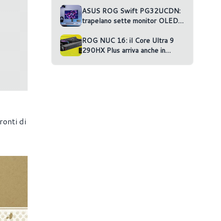
ma nessun gioco la usa
ASUS ROG Swift PG32UCDN:
trapelano sette monitor OLED
non annunciati
ROG NUC 16: il Core Ultra 9
290HX Plus arriva anche in
versione RTX 5070 Ti
ronti di