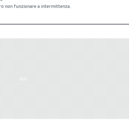
o non funzionare a intermittenza.
Ads
ilascia i driver Game Ready
AMD rilascia i driver Adre