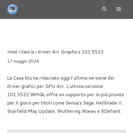
INTEL ARC - SCHEDE VIDEO E GPU
NEWS
DRIVER
GIOC
Alessandro Trezzi
Intel rilascia i driver Arc Graphics 101.5522
17 maggio 2024
La Casa blu ha rilasciato oggi l'ultima versione dei
driver grafici per GPU Arc. L'ultima versione
101.5522 WHQL offre un supporto per lo più pronto
per il gioco per titoli come Senua's Saga: Hellblade II,
Starfield May Update, Wuthering Waves e XDefiant.