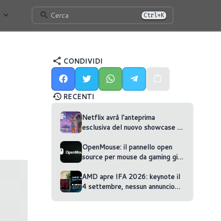
Cerca
Ctrl+K
CONDIVIDI
RECENTI
Netflix avrà l'anteprima
esclusiva del nuovo showcase di
GTA VI
OpenMouse: il pannello open
source per mouse da gaming gira
nel browser
AMD apre IFA 2026: keynote il
4 settembre, nessun annuncio
confermato