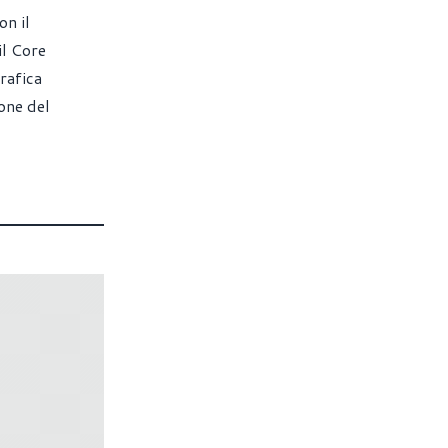
on il
il Core
rafica
ione del