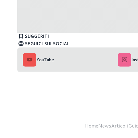
AMD Z2 Extreme in arrivo ad inizio
2025?
Intel ca
SUGGERITI
SEGUICI SUI SOCIAL
YouTube
Ins
Home
News
Articoli
Guid