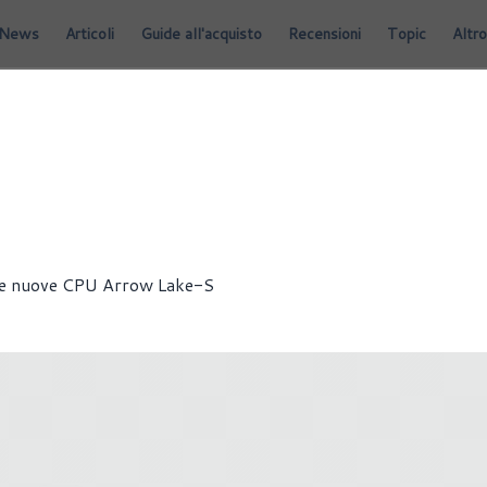
News
Articoli
Guide all'acquisto
Recensioni
Topic
Altro
 sue nuove CPU Arrow Lake-S