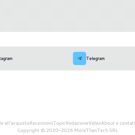
ncella il nodo 20A
AMD lancia il Ryzen 5 76
tagram
Telegram
e all'acquisto
Recensioni
Topic
Redazione
Video
About e contatt
Copyright © 2020-2026 MoreThanTech SRL