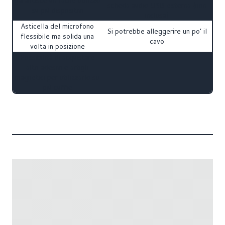
scheda audio USB esterna (non
su più dispositivi
inclusa)
Asticella del microfono
Si potrebbe alleggerire un po’ il
flessibile ma solida una
cavo
volta in posizione
Possibilità di acquistare
altri adesivi e artigli
magnetici per utilizzarlo su
più cuffie