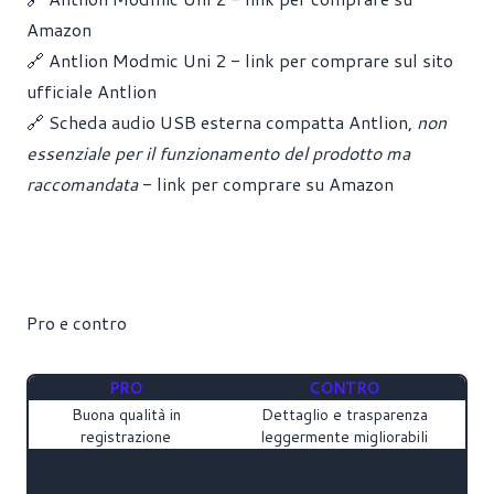
Amazon
🔗 Antlion Modmic Uni 2 - link per comprare sul sito
ufficiale Antlion
🔗 Scheda audio USB esterna compatta Antlion,
non
essenziale per il funzionamento del prodotto ma
raccomandata
- link per comprare su Amazon
Pro e contro
PRO
CONTRO
Buona qualità in
Dettaglio e trasparenza
registrazione
leggermente migliorabili
Sensibile alle porte di input
La porta jack 3.5mm
3.5mm sul case, meglio usare una
garantisce un facile utilizzo