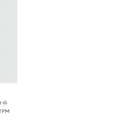
e di
n TPM