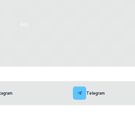
Ads
i giochi per PC e console in
Microsoft ha mostrato un 
Settimana 48)
Windows 11 in streaming
tagram
Telegram