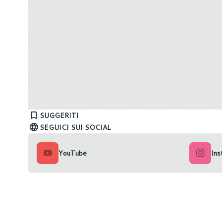
I migliori giochi per PC e console in
I miglior
uscita (Settimana 49)
uscita (
SUGGERITI
SEGUICI SUI SOCIAL
YouTube
Ins