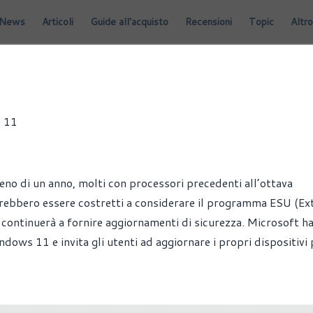
News
Articoli
Guide all'acquisto
Recensioni
Topic
Altro
s 11
o di un anno, molti con processori precedenti all’ottava
trebbero essere costretti a considerare il programma ESU (E
 continuerà a fornire aggiornamenti di sicurezza. Microsoft h
dows 11 e invita gli utenti ad aggiornare i propri dispositivi 