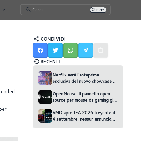
Cerca
Ctrl+K
CONDIVIDI
RECENTI
Netflix avrà l'anteprima
esclusiva del nuovo showcase di
GTA VI
xtended
OpenMouse: il pannello open
a
source per mouse da gaming gira
nel browser
per
AMD apre IFA 2026: keynote il
4 settembre, nessun annuncio
confermato