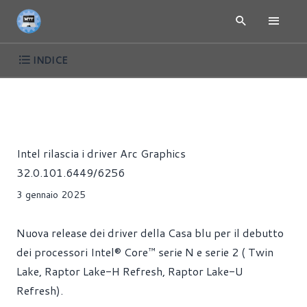
INDICE
NEWS
DRIVER
SOFTWARE
Alessandro Trezzi
Intel rilascia i driver Arc Graphics
32.0.101.6449/6256
3 gennaio 2025
Nuova release dei driver della Casa blu per il debutto
dei processori Intel® Core™ serie N e serie 2 ( Twin
Lake, Raptor Lake-H Refresh, Raptor Lake-U
Refresh).