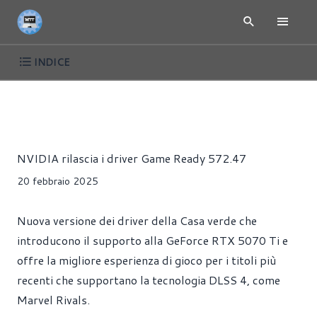
INDICE
RTX 5000 - NVIDIA BLACKWELL
NEWS
DRIVER
GIOCHI
Alessandro Trezzi
NVIDIA rilascia i driver Game Ready 572.47
20 febbraio 2025
Nuova versione dei driver della Casa verde che
introducono il supporto alla GeForce RTX 5070 Ti e
offre la migliore esperienza di gioco per i titoli più
recenti che supportano la tecnologia DLSS 4, come
Marvel Rivals.