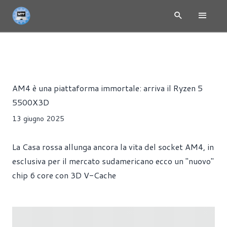
NEWS
CPU
HARDWARE
PROCESSORI
Alessandro Trezzi
AM4 è una piattaforma immortale: arriva il Ryzen 5
5500X3D
13 giugno 2025
La Casa rossa allunga ancora la vita del socket AM4, in
esclusiva per il mercato sudamericano ecco un ''nuovo''
chip 6 core con 3D V-Cache