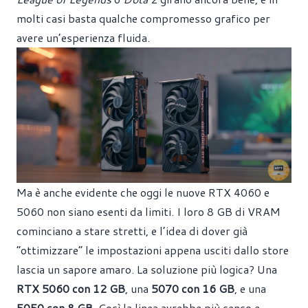
molti casi basta qualche compromesso grafico per
avere un’esperienza fluida.
Ma è anche evidente che oggi le nuove RTX 4060 e
5060 non siano esenti da limiti. I loro 8 GB di VRAM
cominciano a stare stretti, e l’idea di dover già
“ottimizzare” le impostazioni appena usciti dallo store
lascia un sapore amaro. La soluzione più logica? Una
RTX 5060 con 12 GB
, una
5070 con 16 GB
, e una
5050 con 8 GB
. Così la linea avrebbe più senso e